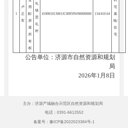
礼
卢
用
宅
镇
1
正
权/
419001013001JC00959W00000000
134/410.64
基
思
军
房
地/
礼
屋
住
村
所
宅
有
权
公告单位：济源市自然资源和规划
局
2026
年1月8日
主办：济源产城融合示范区自然资源和规划局
电话：0391-6612552
备案号：豫ICP备2022023384号-1