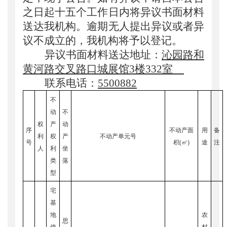
之日起十五个工作日内将异议书面材料
送达我机构。逾期无人提出异议或者异
议不成立的，我机构将予以登记。
异议书面材料送达地址：
沁园路和
黄河路交叉路口城展馆3楼332室
联系电话：
5500882
不
动
不
权
产
动
序
不动产面
用
备
利
权
产
不动产单元号
号
积(㎡)
途
注
人
利
坐
类
落
型
宅
基
地
农
思
使
村