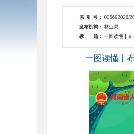
索 引 号：
005692026/2
发布机构：
林业局
标 题：
​ 一图读懂丨
一图读懂丨布