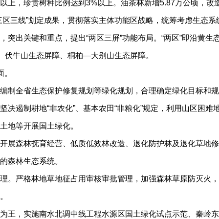
%以上，珍贵树种比例达到3%以上。油茶林新增5.87万公顷，改造
三区三线”划定成果，贯彻落实主体功能区战略，统筹考虑生态系
，突出关键和重点，提出“两区三屏”功能布局。“两区”即沿黄生
障、伏牛山生态屏障、桐柏—大别山生态屏障。
面。
编制全省生态保护修复规划等绿化规划，合理确定绿化目标和规
坚决遏制耕地“非农化”、基本农田“非粮化”规定，利用山区困难
土地等开展国土绿化。
开展森林抚育经营、低质低效林改造、退化防护林及退化草地修
的森林生态系统。
理。严格林地草地征占用审核审批管理，加强森林草原防灭火，
。
为王，实施南水北调中线工程水源区国土绿化试点示范、秦岭东