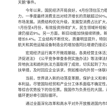
天鹅”事件。
今年以来，国民经济开局良好，4月份顶住压力
力，一季度最终消费支出对经济增长的贡献超过50
市场发展。消费结构优化升级，发展型消费占比扩大
1月份至4月份，有效投资持续扩大，民生领域补短
速仍接近9%。另一方面，新旧动能加快接续转换，
增长6.4%。工业结构不断优化，质量明显提升，
航天和其他运输设备制造业的增加值同比增速仍接近2
宏观经济运行离不开微观基础，各类经营主体活
济促进法》《公平竞争审查条例实施办法》等法律法
异地执法和趋利执法方面取得了成效，切实起到了为
扶举措，及时回应企业诉求，例如推动内外贸一体联
当前，世界进入新的动荡变革期，保护主义和单
本利益。尽管国际经贸和产业分工体系面临不确定性
等综合优势投下的信任票。我国作为负责任的大国，
循环更好牵引国际循环。
通过全面深化改革和高水平对外开放推进国内市