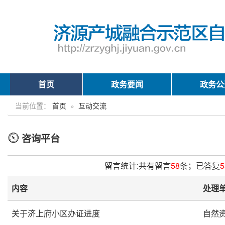
首页
政务要闻
政务公
当前位置：
首页
»
互动交流
咨询平台
留言统计:共有留言
58
条；已答复
5
内容
处理
关于济上府小区办证进度
自然