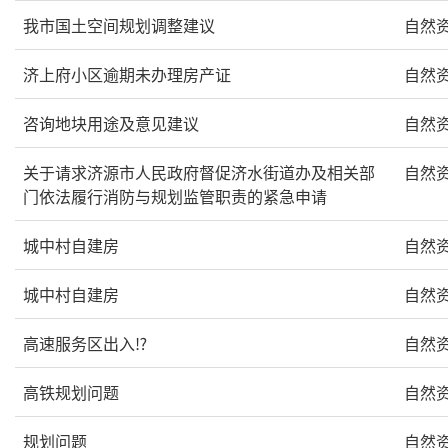
我市国土空间规划调整建议
自然
济上府小区逾期未办理房产证
自然
咨询地块用途及意见建议
自然
关于请求济源市人民政府督促济水街道办及相关部
自然
门依法履行消防与规划监管职责的紧急申请
城中村自建房
自然
城中村自建房
自然
高速服务区出入⁉
自然
高铁规划问题
自然
规划问题
自然