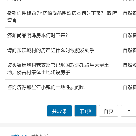
撤销信件标题为“济源尚品明珠房本何时下来？”政府
自然
留言
济源尚品明珠房本何时下来？
自然
请问东轵城村的房产证什么时候能发到手
自然
坡头镇连地村党支部书记琚国旗违规占用大量土
自然
地，侵占村集体土地建设房子
咨询济源那些年小镇的土地性质问题
自然
共37条
第1页
首页
上一