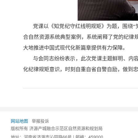
党课以
《
知党纪
守红线
明规矩
》为题，
围绕
“
合自然资源系统
典型
案例，
系统阐释了党的纪律
大地推进中国式现代化新篇章提供有力保障。
与会同志纷纷表示，此次党课
主题鲜明、内
化纪律规矩意识，时刻自重自省自警自励，做到
网站地图
举报投诉
版权所有 济源产城融合示范区自然资源和规划局
地址：河南省济源市沁园路66号 | 邮编：459000