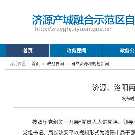
首页
政务要闻
政务公
当前位置：
首页
»
政务要闻
»
自然资源和规划新闻
济源、洛阳两
发布时间
按照厅党组关于开展
“党员人人讲党课、领导
党组书记
、局长姚安平以视频形式为洛阳
市
局干