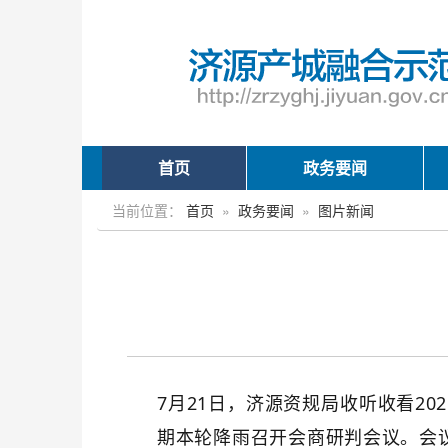
首页
政务要闻
当前位置：
首页
»
政务要闻
»
图片新闻
7
月
21
日，
济源资规
局
收听收看
20
期本轮降雨召开会商研判会议。会