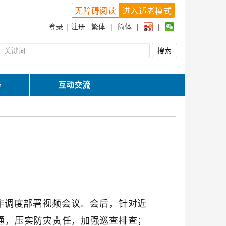
无障碍阅读
进入适老模式
登录
|
注册
繁体
|
简体
|
|
务
互动交流
作调度部署视频会议。
会
后，针对近
通，压实防灾责任，加强巡查排查；