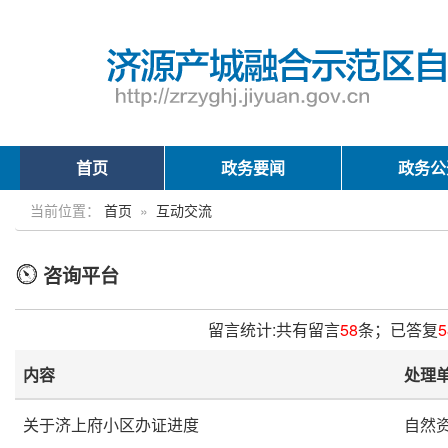
首页
政务要闻
政务公
当前位置：
首页
»
互动交流
咨询平台
留言统计:共有留言
58
条；已答复
5
内容
处理
关于济上府小区办证进度
自然