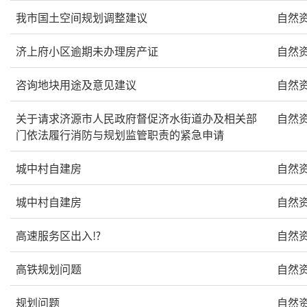
我市国土空间规划调整建议
自然
济上府小区逾期未办理房产证
自然
咨询地块用途及意见建议
自然
关于请求济源市人民政府督促济水街道办及相关部
自然
门依法履行消防与规划监管职责的紧急申请
城中村自建房
自然
城中村自建房
自然
高速服务区出入⁉
自然
高铁规划问题
自然
规划问题
自然