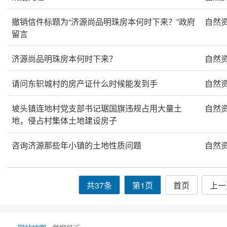
撤销信件标题为“济源尚品明珠房本何时下来？”政府
自然
留言
济源尚品明珠房本何时下来？
自然
请问东轵城村的房产证什么时候能发到手
自然
坡头镇连地村党支部书记琚国旗违规占用大量土
自然
地，侵占村集体土地建设房子
咨询济源那些年小镇的土地性质问题
自然
共37条
第1页
首页
上一