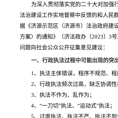
为深入贯彻落实党的二十大对加强
法治建设工作实地督察中反馈的和人民
据《济源示范区（济源市）法治政府建
方案〉的通知》（济法政办〔
2023
〕
3
号
问题向社会公众公开征集意见建议：
一、行政执法过程中可能出现的突
1
、执法主体错误，程序不规范、程
2
、行政执法频次过高，缺乏协调性
3
、执法不作为、乱作为；
4
、“一刀切”执法、“运动式”执法；
5
、过度执法、执法不严、执法不到